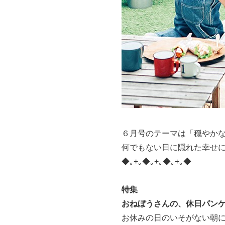
６月号のテーマは「穏やか
何でもない日に隠れた幸せ
◆｡+｡◆｡+｡◆｡+｡◆
特集
おねぼうさんの、休日パン
お休みの日のいそがない朝