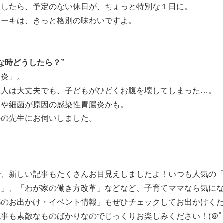
意したら、予定のない休日が、ちょっと特別な１日に。
ケーキは、きっと格別の味わいですよ。
な時どうしたら？”
腸炎」。
大人は大丈夫でも、子どもがひどくお腹を壊してしまった…。
スや細菌が原因の感染性胃腸炎かも。
科の先生にお伺いしました。
で、新しい記事もたくさんお目見えしましたよ！いつも人気の
う」、「わが家の働き方改革」などなど、子育てママなら気に
都のお出かけ・イベント情報」もぜひチェックしてお出かけく
事も素敵なものばかりなのでじっくりお楽しみください！(＠ﾟｰﾟ