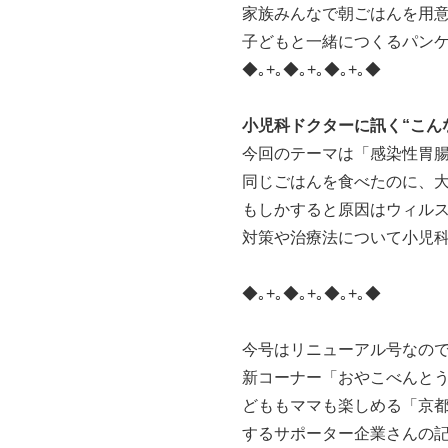
家族みんなで朝ごはんを用
子どもと一緒につくるパン
◆｡+｡◆｡+｡◆｡+｡◆
小児科ドクターに訊く“こん
今回のテーマは「感染性胃
同じごはんを食べたのに、
もしかすると原因はウィル
対策や治療法について小児
◆｡+｡◆｡+｡◆｡+｡◆
今号はリニューアル号なの
新コーナー「おやこべんと
どももママも楽しめる「京
するサポーター企業さんの記