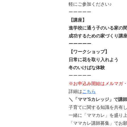
軽にご参加ください♪
ーーーーー
【講座】
進学校に通う子のいる家の
成功するための家づくり講
ーーーーー
【ワークショップ】
日常に花を取り入れよう
冬のいけばな体験
ーーーーー
※お申込み開始はメルマガ・In
詳細は
こちら
＼「ママ’Sカレッジ」で講
子育てに関する知識を共有
一緒に「ママカレ」を盛り
「ママカレ講師募集」でお