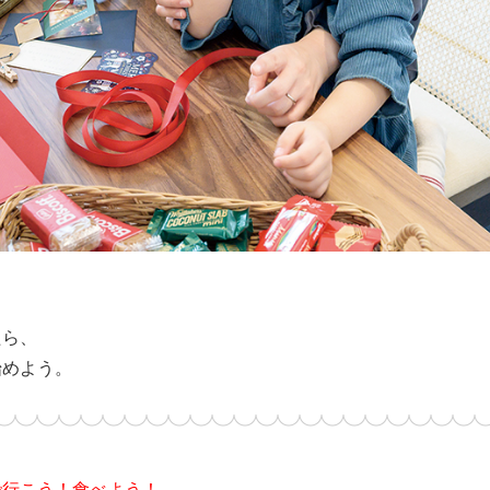
？
たら、
始めよう。
で行こう！食べよう！