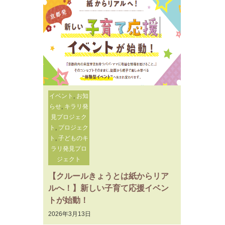
イベント
,
お知
らせ
,
キラリ発
見プロジェク
ト
,
プロジェク
ト
,
子どものキ
ラリ発見プロ
ジェクト
【クルールきょうとは紙からリア
ルへ！】新しい子育て応援イベン
トが始動！
2026年3月13日