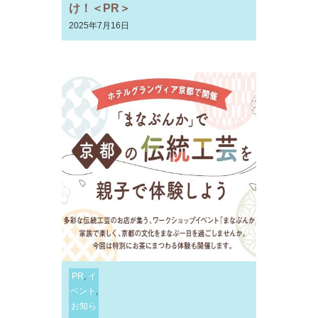
け！＜PR＞
2025年7月16日
PR
,
イ
ベント
,
お知ら