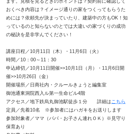
ます。見積を見るときのポイントは？契約前に確認して
おくべき内容は？イメージ通りの家をつくってもらうた
めには？依頼先が決まっていたり、建築中の方もOK！知
っているのと知らないのとでは大違いの家づくりの成功
の秘訣を是非学んでください！
講座日程／10月11日（木）・11月6日（火）
時間／10：00～11：30
申込締切／10月11日開催>>10月1日（月）・11月6日開
催>>10月26日（金）
開催場所／日商社内・クルールきょうと編集室
御池通東洞院西入ル第一生命ビル4階
アクセス／地下鉄烏丸御池駅徒歩１分 詳細は
こちら
定員／先着10名 ※参加者にはハガキをお送りします
参加対象者／ママ（パパ・お子さん連れＯＫ）※見守り
保育あり