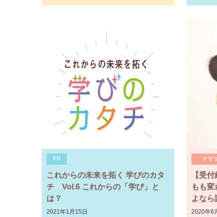
PR
ママ’
これからの未来を拓く 学びのカタ
【受付
チ Vol.6 これからの「学び」と
もも変
は？
よなら
2021年1月15日
2020年6