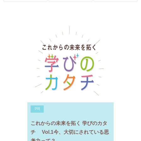
PR
これからの未来を拓く 学びのカタ
チ Vol.1今、大切にされている思
考力って？