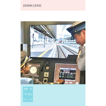
2026年1月9日
PR
,
マ
マ’sカ
レッジ