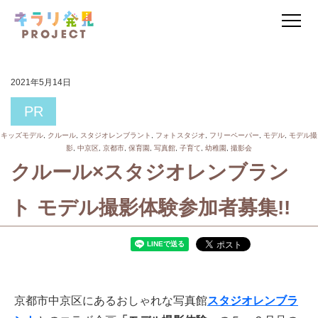
2021年5月14日
PR
キッズモデル
,
クルール
,
スタジオレンブラント
,
フォトスタジオ
,
フリーペーパー
,
モデル
,
モデル撮
影
,
中京区
,
京都市
,
保育園
,
写真館
,
子育て
,
幼稚園
,
撮影会
クルール×スタジオレンブラン
ト モデル撮影体験参加者募集!!
京都市中京区にあるおしゃれな写真館
スタジオレンブラ