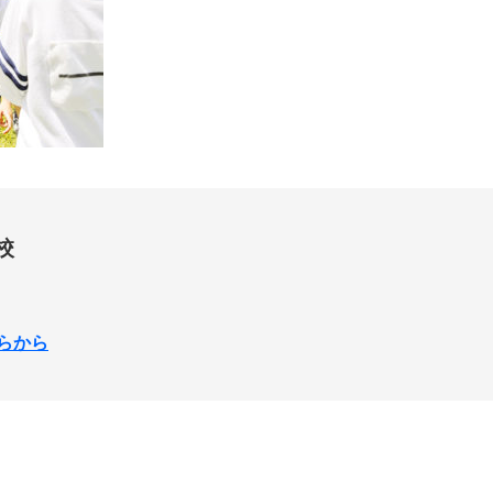
校
らから