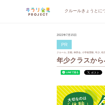
クルールきょうとに
2022年7月15日
PR
クルール
,
京都
,
伸芽会
,
小学校受験
,
年少
,
幼
年少クラスから